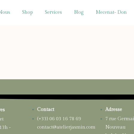
Nous
Shop
Services
Blog
Mecenat- Don
Contact
Adresse
res
(+33) 06 03 16 78 69
7 rue Germa
et
contact@atelierjasmin.com
Nouveau
 13h -