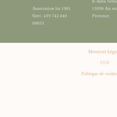
le Jules Vern
Association loi 1901
13090 Aix en
Siret : 439 742 040
Provence
00033
Mentions Léga
CGV
Politique de cooki