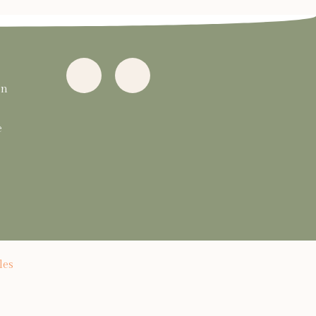
in
e
les