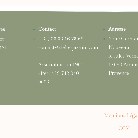
Contact
Adresse
res
(+33) 06 03 16 78 69
7 rue Germa
et
contact@atelierjasmin.com
Nouveau
 13h -
le Jules Vern
Association loi 1901
13090 Aix en
Siret : 439 742 040
Provence
00033
Mentions Léga
CGV