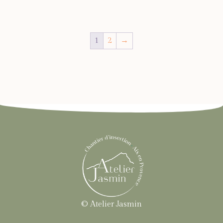
1
2
→
© Atelier Jasmin