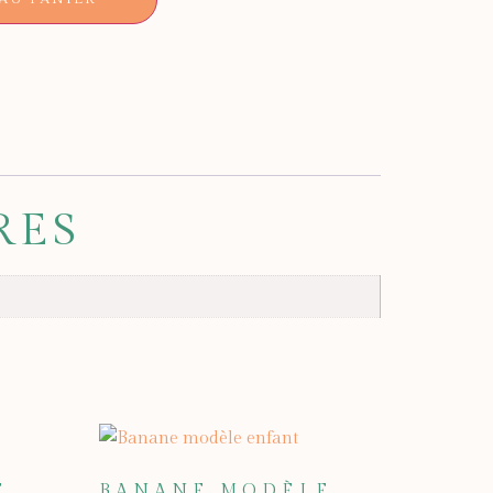
RES
E
BANANE MODÈLE