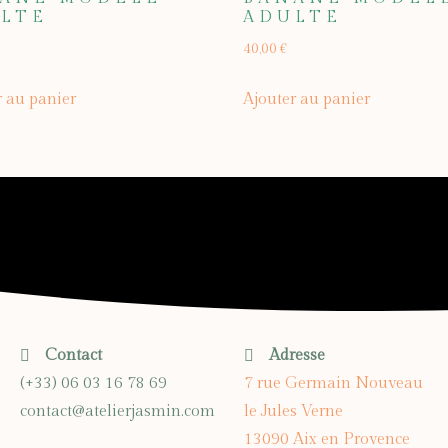
LTE
ADULTE
40,00
€
r au panier
Ajouter au panier
Contact
Adresse
(+33) 06 03 16 78 69
7 rue Germain Nouveau
contact@atelierjasmin.com
le Jules Verne
13090 Aix en Provence